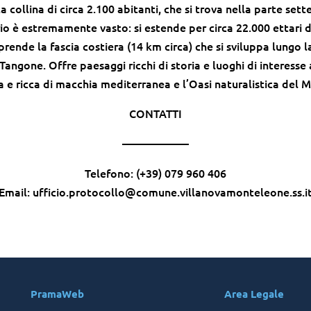
collina di circa 2.100 abitanti, che si trova nella parte set
orio è estremamente vasto: si estende per circa 22.000 ettari 
ende la fascia costiera (14 km circa) che si sviluppa lungo l
angone. Offre paesaggi ricchi di storia e luoghi di interesse 
 e ricca di macchia mediterranea e l’Oasi naturalistica del 
CONTATTI
——————
Telefono: (+39) 079 960 406
Email: ufficio.protocollo@comune.villanovamonteleone.ss.i
PramaWeb
Area Legale