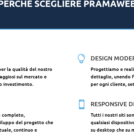
PERCHÉ SCEGLIERE PRAMAWE

DESIGN MODE
er la qualità del nostro
Progettiamo e real
taggiosi sul mercato e
dettaglio, unendo f
o investimento.
per ogni cliente, se

RESPONSIVE D
ca completo,
Tutti i nostri siti
viluppo del progetto che
qualsiasi dispositi
tuale, continuo e
su desktop che su m