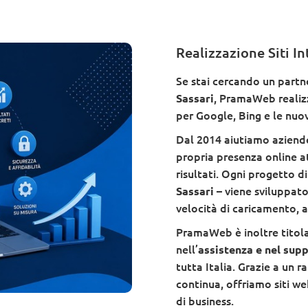
Realizzazione Siti In
Se stai cercando un partne
, PramaWeb realizz
Sassari
per Google, Bing e le nuov
Dal 2014 aiutiamo aziende,
propria presenza online at
risultati. Ogni progetto
– viene sviluppato
Sassari
velocità di caricamento, a
PramaWeb è inoltre titol
nell’
assistenza e nel su
tutta Italia. Grazie a un r
continua, offriamo siti we
di business.