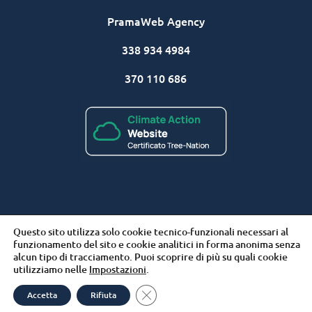
PramaWeb Agency
338 934 4984
370 110 686
® PramaWeb | Internet Marketing Solutions
| P.IVA
Questo sito utilizza solo cookie tecnico-funzionali necessari al
02524540909
funzionamento del sito e cookie analitici in forma anonima senza
alcun tipo di tracciamento. Puoi scoprire di più su quali cookie
utilizziamo nelle
Impostazioni
.
Close GDPR Cookie Banner
Accetta
Rifiuta
Open