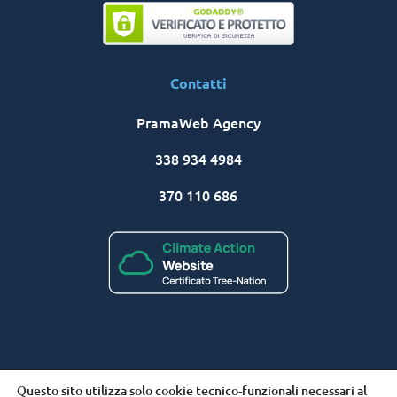
Contatti
PramaWeb Agency
338 934 4984
370 110 686
® PramaWeb | Internet Marketing Solutions
| P.IVA
Questo sito utilizza solo cookie tecnico-funzionali necessari al
02524540909