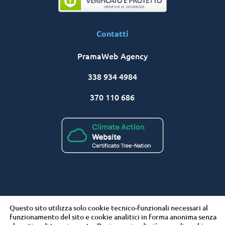
Contatti
PramaWeb Agency
338 934 4984
370 110 686
® PramaWeb | Internet Marketing Solutions
| P.IVA
Questo sito utilizza solo cookie tecnico-funzionali necessari al
02524540909
funzionamento del sito e cookie analitici in forma anonima senza