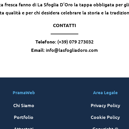
a fresca fanno di La Sfoglia D’Oro la tappa obbligata per gl
a qualità e per chi desidera celebrare la storia e la tradizi
CONTATTI
——————
: (+39) 079 273032
Telefono
:
info@lasfogliadoro.com
Email
PramaWeb
Area Legale
Chi Siamo
Privacy Policy
Portfolio
Cookie Policy
Attestati
Copyright ®