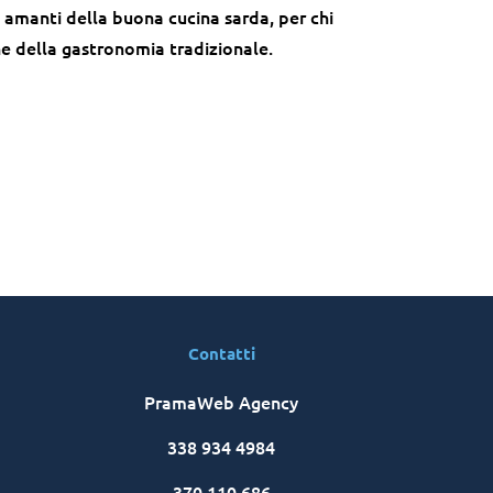
i amanti della buona cucina sarda, per chi
one della gastronomia tradizionale.
Contatti
PramaWeb Agency
338 934 4984
370 110 686