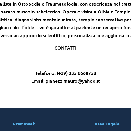
ialista in Ortopedia e Traumatologia, con esperienza nel tra
pparato muscolo-scheletrico. Opera e visita a Olbia e Tempi
istica, diagnosi strumentale mirata, terapie conservative per
 ginocchio. L’obiettivo è garantire al paziente un recupero fu
averso un approccio scientifico, personalizzato e aggiornato
CONTATTI
——————
Telefono: (+39) 335 6668758
Email: pianezzimauro@yahoo.it
PramaWeb
Area Legale